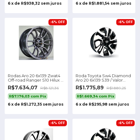
6
x
de
R$938,32
sem juros
6
x
de
R$1.881,54
sem juros
-
6
%
OFF
-
6
%
OFF
Rodas Aro 20 6x139 Zwat4
Roda Toyota Sw4 Diamond
Off-road Ranger S10 Hilux /
Aro 20 6x139 S39 / Valor
4 Rodas Cor Grafite Fosca
Unitário
R$7.634,07
R$1.775,89
R$8.121,36
R$1.889,25
R$7.176,03
com
Pix
R$1.669,34
com
Pix
6
x
de
R$1.272,35
sem juros
6
x
de
R$295,98
sem juros
-
6
%
OFF
-
6
%
OFF