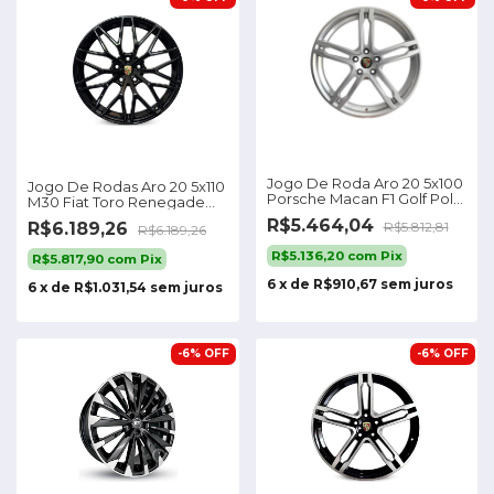
Jogo De Roda Aro 20 5x100
Jogo De Rodas Aro 20 5x110
Porsche Macan F1 Golf Polo
M30 Fiat Toro Renegade
T-cross Cor Hiper Prata
Compass Cor Black Piano
R$5.464,04
R$6.189,26
R$5.812,81
5x100
R$6.189,26
5x110
R$5.136,20
com
Pix
R$5.817,90
com
Pix
6
x
de
R$910,67
sem juros
6
x
de
R$1.031,54
sem juros
-
6
%
OFF
-
6
%
OFF