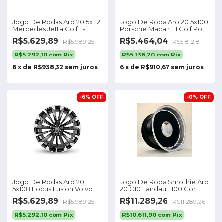
Jogo De Rodas Aro 20 5x112
Jogo De Roda Aro 20 5x100
Mercedes Jetta Golf Tsi
Porsche Macan F1 Golf Polo
Fusca S49
T-cross Cor Preto
R$5.629,89
R$5.464,04
R$5.989,25
R$5.812,81
Diamantado 5x100
R$5.292,10
com
Pix
R$5.136,20
com
Pix
6
x
de
R$938,32
sem juros
6
x
de
R$910,67
sem juros
-
6
%
OFF
-
0
%
OFF
Jogo De Rodas Aro 20
Jogo De Roda Smothie Aro
5x108 Focus Fusion Volvo
20 C10 Landau F100 Cor
Chery S49
Preto Diamante 5x139/5x114
R$5.629,89
R$11.289,26
R$5.989,25
R$11.289,26
R$5.292,10
com
Pix
R$10.611,90
com
Pix