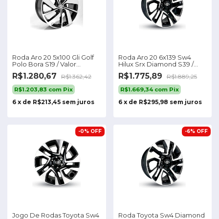
Roda Aro 20 5x100 Gli Golf
Roda Aro 20 6x139 Sw4
Polo Bora S19 / Valor
Hilux Srx Diamond S39 /
Unitário Cor Preta
Valor Unitário
R$1.280,67
R$1.775,89
R$1.362,42
R$1.889,25
Diamante
R$1.203,83
com
Pix
R$1.669,34
com
Pix
6
x
de
R$213,45
sem juros
6
x
de
R$295,98
sem juros
-
0
%
OFF
-
6
%
OFF
Jogo De Rodas Toyota Sw4
Roda Toyota Sw4 Diamond