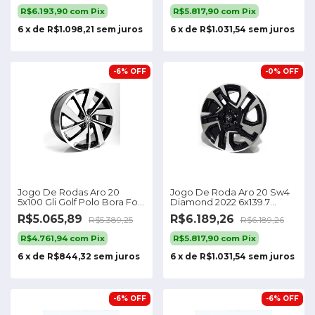
R$6.193,90
com
Pix
R$5.817,90
com
Pix
6
x
de
R$1.098,21
sem juros
6
x
de
R$1.031,54
sem juros
-
6
%
OFF
-
0
%
OFF
Jogo De Rodas Aro 20
Jogo De Roda Aro 20 Sw4
5x100 Gli Golf Polo Bora Fox
Diamond 2022 6x139.7
S19 Cor Preta Diamante
Norcia Cor Diamantada
R$5.065,89
R$6.189,26
R$5.389,25
R$6.189,26
Preta
R$4.761,94
com
Pix
R$5.817,90
com
Pix
6
x
de
R$844,32
sem juros
6
x
de
R$1.031,54
sem juros
-
6
%
OFF
-
6
%
OFF