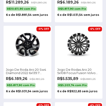
R$11.289,26
R$6.189,26
R$11.289,26
R$6.189,26
5x139/5x114
5x110
R$10.611,90
com
Pix
R$5.817,90
com
Pix
6
x
de
R$1.881,54
sem juros
6
x
de
R$1.031,54
sem juros
-
0
%
OFF
-
6
%
OFF
Jogo De Roda Aro 20 Sw4
Jogo De Rodas Aro 20
Diamond 2022 6x139.7
5x108 Focus Fusion Volvo
Norcia
Chery S49
R$6.189,26
R$5.535,89
R$6.189,26
R$5.889,25
R$5.817,90
com
Pix
R$5.203,74
com
Pix
6
x
de
R$1.031,54
sem juros
6
x
de
R$922,65
sem juros
-
0
%
OFF
-
6
%
OFF