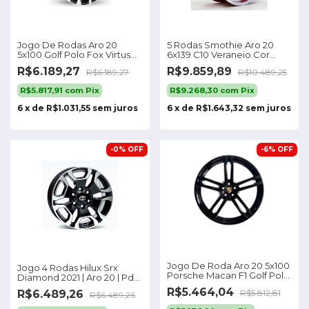
Jogo De Rodas Aro 20
5 Rodas Smothie Aro 20
5x100 Golf Polo Fox Virtus
6x139 C10 Veraneio Cor
Altis S49
Vermelho 6x139
R$6.189,27
R$9.859,89
R$6.189,27
R$10.489,25
R$5.817,91
com
Pix
R$9.268,30
com
Pix
6
x
de
R$1.031,55
sem juros
6
x
de
R$1.643,32
sem juros
-
0
%
OFF
-
6
%
OFF
Jogo De Roda Aro 20 5x100
Jogo 4 Rodas Hilux Srx
Porsche Macan F1 Golf Polo
Diamond 2021 | Aro 20 | Pd
T-cross Cor Black Piano
Cor Preta Diamantada
R$5.464,04
R$6.489,26
R$5.812,81
5x100
R$6.489,26