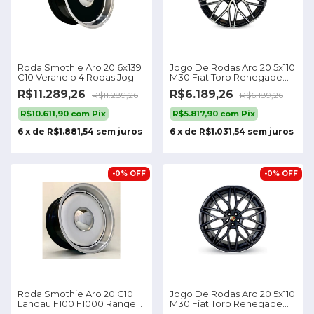
Roda Smothie Aro 20 6x139
Jogo De Rodas Aro 20 5x110
C10 Veraneio 4 Rodas Jogo
M30 Fiat Toro Renegade
Cor Preto Diamante 6x139
Compass Cor Preta
R$11.289,26
R$6.189,26
R$11.289,26
R$6.189,26
Diamantada 5x110
R$10.611,90
com
Pix
R$5.817,90
com
Pix
6
x
de
R$1.881,54
sem juros
6
x
de
R$1.031,54
sem juros
-
0
%
OFF
-
0
%
OFF
Roda Smothie Aro 20 C10
Jogo De Rodas Aro 20 5x110
Landau F100 F1000 Ranger /
M30 Fiat Toro Renegade
Jogo Cor Diamante
Compass Cor Preta Fosco