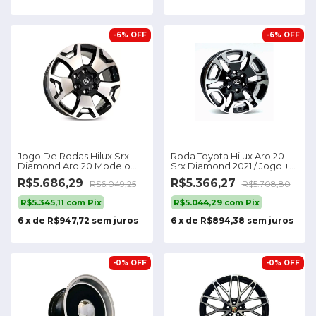
-
6
%
OFF
-
6
%
OFF
Jogo De Rodas Hilux Srx
Roda Toyota Hilux Aro 20
Diamond Aro 20 Modelo
Srx Diamond 2021 / Jogo +
Cor Preto Diamantado
Bicos
R$5.686,29
R$5.366,27
R$6.049,25
R$5.708,80
6x139
R$5.345,11
com
Pix
R$5.044,29
com
Pix
6
x
de
R$947,72
sem juros
6
x
de
R$894,38
sem juros
-
0
%
OFF
-
0
%
OFF