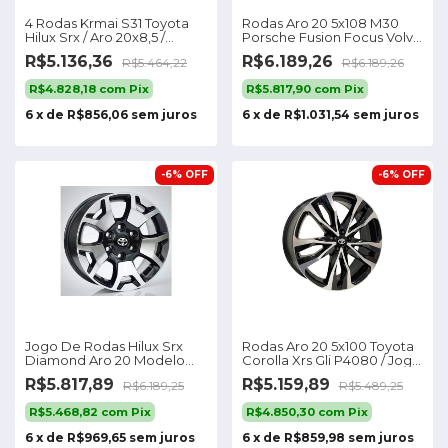
4 Rodas Krmai S31 Toyota
Rodas Aro 20 5x108 M30
Hilux Srx / Aro 20x8,5 /
Porsche Fusion Focus Volvo
(6x139) Et35 Cor Preta
4 Rodas Cor Prata 5x108
R$5.136,36
R$6.189,26
R$5.464,22
R$6.189,26
Diamantada
R$4.828,18
com
Pix
R$5.817,90
com
Pix
6
x
de
R$856,06
sem juros
6
x
de
R$1.031,54
sem juros
-
6
%
OFF
-
6
%
OFF
Jogo De Rodas Hilux Srx
Rodas Aro 20 5x100 Toyota
Diamond Aro 20 Modelo
Corolla Xrs Gli P4080 / Jogo
Cor Preto Diamante
4
R$5.817,89
R$5.159,89
R$6.189,25
R$5.489,25
R$5.468,82
com
Pix
R$4.850,30
com
Pix
6
x
de
R$969,65
sem juros
6
x
de
R$859,98
sem juros