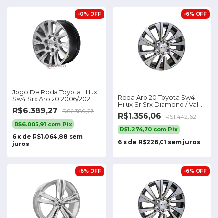
-
0
%
OFF
-
6
%
OFF
Jogo De Roda Toyota Hilux
Roda Aro 20 Toyota Sw4
Sw4 Srx Aro 20 2006/2021 +
Hilux Sr Srx Diamond / Valor
Bicos
R$6.389,27
Unitário
R$6.389,27
R$1.356,06
R$1.442,62
R$6.005,91
com
Pix
R$1.274,70
com
Pix
6
x
de
R$1.064,88
sem
6
x
de
R$226,01
sem juros
juros
-
6
%
OFF
-
6
%
OFF