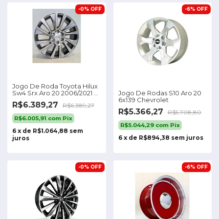
-
0
%
OFF
-
6
%
OFF
Jogo De Roda Toyota Hilux
Jogo De Rodas S10 Aro 20
Sw4 Srx Aro 20 2006/2021 +
6x139 Chevrolet
Bicos Cor Grafite Brilhante
R$6.389,27
R$6.389,27
Toyota
R$5.366,27
R$5.708,80
R$6.005,91
com
Pix
R$5.044,29
com
Pix
6
x
de
R$1.064,88
sem
6
x
de
R$894,38
sem juros
juros
-
0
%
OFF
-
6
%
OFF