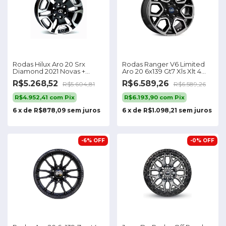
Rodas Hilux Aro 20 Srx
Rodas Ranger V6 Limited
Diamond 2021 Novas +
Aro 20 6x139 Gt7 Xls Xlt 4
Bicos
Rodas
R$5.268,52
R$6.589,26
R$5.604,81
R$6.589,26
R$4.952,41
com
Pix
R$6.193,90
com
Pix
6
x
de
R$878,09
sem juros
6
x
de
R$1.098,21
sem juros
-
6
%
OFF
-
0
%
OFF