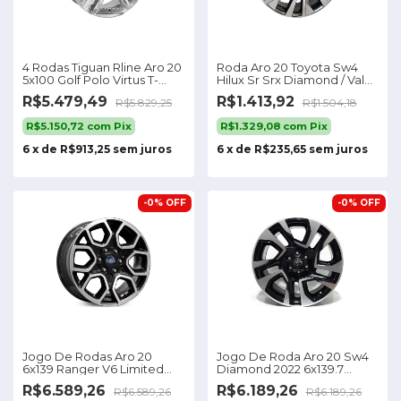
4 Rodas Tiguan Rline Aro 20
Roda Aro 20 Toyota Sw4
5x100 Golf Polo Virtus T-
Hilux Sr Srx Diamond / Valor
cross
Unitário
R$5.479,49
R$1.413,92
R$5.829,25
R$1.504,18
R$5.150,72
com
Pix
R$1.329,08
com
Pix
6
x
de
R$913,25
sem juros
6
x
de
R$235,65
sem juros
-
0
%
OFF
-
0
%
OFF
Jogo De Rodas Aro 20
Jogo De Roda Aro 20 Sw4
6x139 Ranger V6 Limited
Diamond 2022 6x139.7
Gt7 Xls Xlt Cor Preto
Norcia
R$6.589,26
R$6.189,26
R$6.589,26
R$6.189,26
Diamantado 6x139