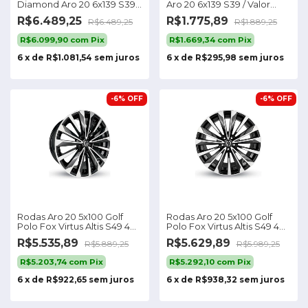
Diamond Aro 20 6x139 S39
Aro 20 6x139 S39 / Valor
Hilux Srx
Unitário
R$6.489,25
R$1.775,89
R$6.489,25
R$1.889,25
R$6.099,90
com
Pix
R$1.669,34
com
Pix
6
x
de
R$1.081,54
sem juros
6
x
de
R$295,98
sem juros
-
6
%
OFF
-
6
%
OFF
Rodas Aro 20 5x100 Golf
Rodas Aro 20 5x100 Golf
Polo Fox Virtus Altis S49 4
Polo Fox Virtus Altis S49 4
Rodas
Rodas
R$5.535,89
R$5.629,89
R$5.889,25
R$5.989,25
R$5.203,74
com
Pix
R$5.292,10
com
Pix
6
x
de
R$922,65
sem juros
6
x
de
R$938,32
sem juros