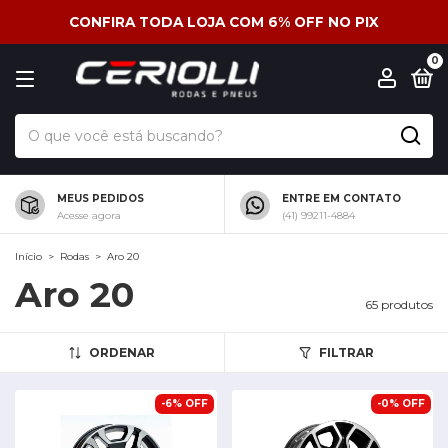
CONFIRA TODA LOJA COM 6% OFF NO PIX
0
MEUS PEDIDOS
ENTRE EM CONTATO
Acesse agora
(41) 99211-4884
Início
>
Rodas
>
Aro 20
Aro 20
65 produtos
ORDENAR
FILTRAR
-
6
%
OFF
-
0
%
OFF