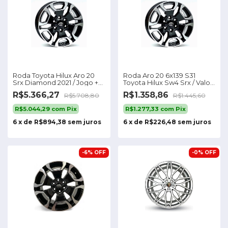
Roda Toyota Hilux Aro 20
Roda Aro 20 6x139 S31
Srx Diamond 2021 / Jogo +
Toyota Hilux Sw4 Srx / Valor
Bicos Cor Preta
Unitário Cor Preta
R$5.366,27
R$1.358,86
R$5.708,80
R$1.445,60
Diamantada
Diamantada
R$5.044,29
com
Pix
R$1.277,33
com
Pix
6
x
de
R$894,38
sem juros
6
x
de
R$226,48
sem juros
-
6
%
OFF
-
0
%
OFF