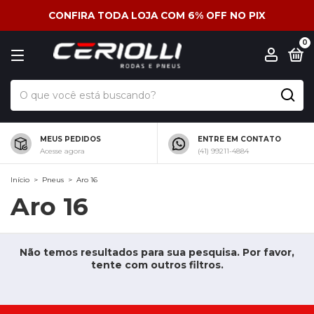
CONFIRA TODA LOJA COM 6% OFF NO PIX
0
MEUS PEDIDOS
ENTRE EM CONTATO
Acesse agora
(41) 99211-4884
Início
>
Pneus
>
Aro 16
Aro 16
Não temos resultados para sua pesquisa. Por favor,
tente com outros filtros.