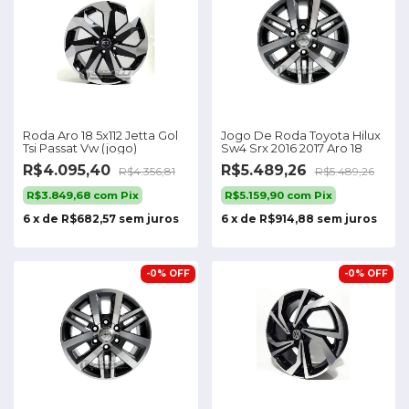
Roda Aro 18 5x112 Jetta Gol
Jogo De Roda Toyota Hilux
Tsi Passat Vw (jogo)
Sw4 Srx 2016 2017 Aro 18
R$4.095,40
R$5.489,26
R$4.356,81
R$5.489,26
R$3.849,68
com
Pix
R$5.159,90
com
Pix
6
x
de
R$682,57
sem juros
6
x
de
R$914,88
sem juros
-
0
%
OFF
-
0
%
OFF