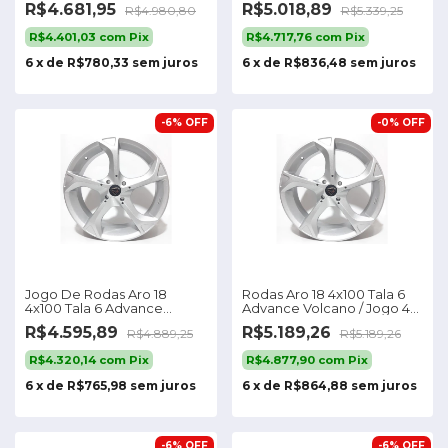
R$4.681,95
R$5.018,89
R$4.980,80
R$5.339,25
R$4.401,03
com
Pix
R$4.717,76
com
Pix
6
x
de
R$780,33
sem juros
6
x
de
R$836,48
sem juros
-
6
%
OFF
-
0
%
OFF
Jogo De Rodas Aro 18
Rodas Aro 18 4x100 Tala 6
4x100 Tala 6 Advance
Advance Volcano / Jogo 4
Volcano
Rodas
R$4.595,89
R$5.189,26
R$4.889,25
R$5.189,26
R$4.320,14
com
Pix
R$4.877,90
com
Pix
6
x
de
R$765,98
sem juros
6
x
de
R$864,88
sem juros
-
6
%
OFF
-
6
%
OFF