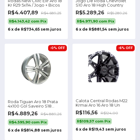
Rodas New Civic Exr Aro 18
Jogo De Roda Chevrolet
Kr R29 5x114 / Jogo + Bicos
S10 Aro 18 High Country
R$4.407,89
R$5.289,26
R$4.689,25
R$5.289,26
R$4.143,42
com
Pix
R$4.971,90
com
Pix
6
x
de
R$734,65
sem juros
6
x
de
R$881,54
sem juros
-
0
%
OFF
-
6
%
OFF
Calota Central Rodas M22
Roda Tiguan Aro 18 Prata
Krmai Aro 16 Aro 18 Un
4x100 Gol Saveiro S18
(jogo) +bicos
R$116,56
R$4.889,26
R$124,00
R$4.889,26
R$109,57
com
Pix
R$4.595,90
com
Pix
6
x
de
R$19,43
sem juros
6
x
de
R$814,88
sem juros