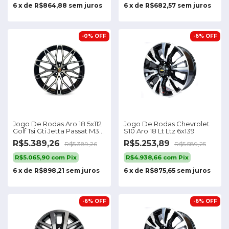
6
x
de
R$864,88
sem juros
6
x
de
R$682,57
sem juros
-
0
%
OFF
-
6
%
OFF
Jogo De Rodas Aro 18 5x112
Jogo De Rodas Chevrolet
Golf Tsi Gti Jetta Passat M30
S10 Aro 18 Lt Ltz 6x139
Cor Preta Diamantada 5x112
R$5.389,26
R$5.253,89
R$5.389,26
R$5.589,25
R$5.065,90
com
Pix
R$4.938,66
com
Pix
6
x
de
R$898,21
sem juros
6
x
de
R$875,65
sem juros
-
6
%
OFF
-
6
%
OFF