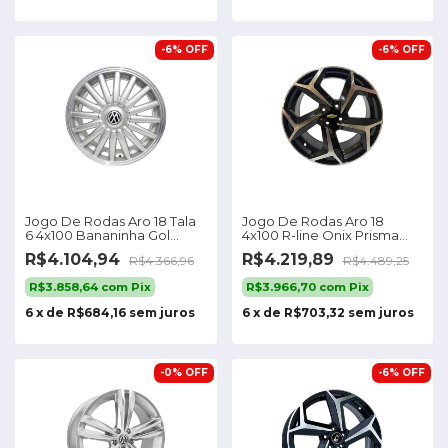
-
6
%
OFF
-
6
%
OFF
Jogo De Rodas Aro 18 Tala
Jogo De Rodas Aro 18
6 4x100 Bananinha Gol
4x100 R-line Onix Prisma
Saveiro P104 Cor Prata
Montana S23
R$4.104,94
R$4.219,89
R$4.366,96
R$4.489,25
R$3.858,64
com
Pix
R$3.966,70
com
Pix
6
x
de
R$684,16
sem juros
6
x
de
R$703,32
sem juros
-
0
%
OFF
-
6
%
OFF