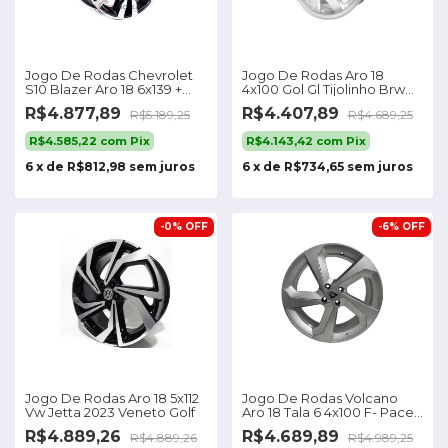
Jogo De Rodas Chevrolet
Jogo De Rodas Aro 18
S10 Blazer Aro 18 6x139 +
4x100 Gol Gl Tijolinho Brw
Bicos Cor Preto
1790
R$4.877,89
R$4.407,89
R$5.189,25
R$4.689,25
Diamantado
R$4.585,22
com
Pix
R$4.143,42
com
Pix
6
x
de
R$812,98
sem juros
6
x
de
R$734,65
sem juros
-
0
%
OFF
-
6
%
OFF
Jogo De Rodas Aro 18 5x112
Jogo De Rodas Volcano
Vw Jetta 2023 Veneto Golf
Aro 18 Tala 6 4x100 F- Pace
Jaguar Cor Prata Brilhante
R$4.889,26
R$4.689,89
R$4.889,26
R$4.989,25