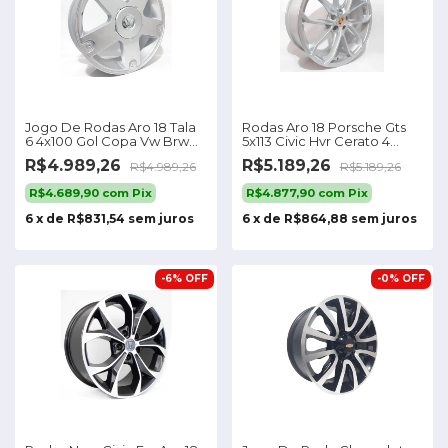
Jogo De Rodas Aro 18 Tala
Rodas Aro 18 Porsche Gts
6 4x100 Gol Copa Vw Brw
5x113 Civic Hvr Cerato 4
1680
Rodas Jogo Cor Prata
R$4.989,26
R$5.189,26
R$4.989,26
R$5.189,26
R$4.689,90
com
Pix
R$4.877,90
com
Pix
6
x
de
R$831,54
sem juros
6
x
de
R$864,88
sem juros
-
6
%
OFF
-
0
%
OFF