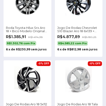
Roda Toyota Hilux Srx Aro
Jogo De Rodas Chevrolet
18 + Bico Modelo Original
S10 Blazer Aro 18 6x139 +
(un)
Bicos
R$1.385,91
R$4.877,89
R$1.474,38
R$5.189,25
R$1.302,76
com
Pix
R$4.585,22
com
Pix
6
x
de
R$230,99
sem juros
6
x
de
R$812,98
sem juros
-
0
%
OFF
-
0
%
OFF
Jogo De Rodas Aro 18 5x112
Jogo De Rodas Aro 18 Tala