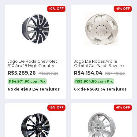
-
0
%
OFF
-
6
%
OFF
Jogo De Roda Chevrolet
Jogo De Rodas Aro 18
S10 Aro 18 High Country
Orbital Gol Parati Saveiro
Voyage
R$5.289,26
R$4.154,04
R$5.289,26
R$4.419,20
R$4.971,90
com
Pix
R$3.904,80
com
Pix
6
x
de
R$881,54
sem juros
6
x
de
R$692,34
sem juros
-
6
%
OFF
-
6
%
OFF