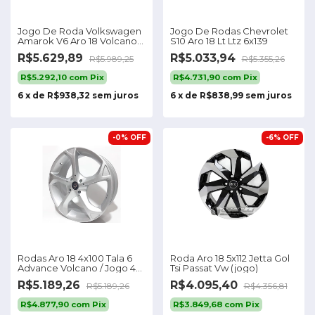
Jogo De Roda Volkswagen
Jogo De Rodas Chevrolet
Amarok V6 Aro 18 Volcano
S10 Aro 18 Lt Ltz 6x139
Cor Black
R$5.629,89
R$5.033,94
R$5.989,25
R$5.355,26
R$5.292,10
com
Pix
R$4.731,90
com
Pix
6
x
de
R$938,32
sem juros
6
x
de
R$838,99
sem juros
-
0
%
OFF
-
6
%
OFF
Rodas Aro 18 4x100 Tala 6
Roda Aro 18 5x112 Jetta Gol
Advance Volcano / Jogo 4
Tsi Passat Vw (jogo)
Rodas
R$5.189,26
R$4.095,40
R$5.189,26
R$4.356,81
R$4.877,90
com
Pix
R$3.849,68
com
Pix