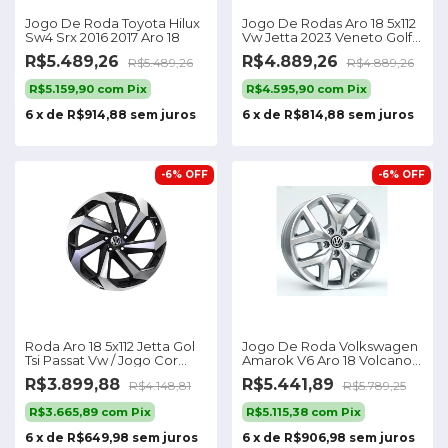
Jogo De Roda Toyota Hilux
Jogo De Rodas Aro 18 5x112
Sw4 Srx 2016 2017 Aro 18
Vw Jetta 2023 Veneto Golf
Cor Preto Diamantado
R$5.489,26
R$4.889,26
R$5.489,26
R$4.889,26
R$5.159,90
com
Pix
R$4.595,90
com
Pix
6
x
de
R$914,88
sem juros
6
x
de
R$814,88
sem juros
-
6
%
OFF
-
6
%
OFF
Roda Aro 18 5x112 Jetta Gol
Jogo De Roda Volkswagen
Tsi Passat Vw / Jogo Cor
Amarok V6 Aro 18 Volcano
Preta Diamante
Cor Prata
R$3.899,88
R$5.441,89
R$4.148,81
R$5.789,25
R$3.665,89
com
Pix
R$5.115,38
com
Pix
6
x
de
R$649,98
sem juros
6
x
de
R$906,98
sem juros