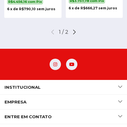
R$3.757,78
com
Pix
R$4.456,16
com
Pix
6
x
de
R$666,27
sem juros
6
x
de
R$790,10
sem juros
1
/
2
INSTITUCIONAL
EMPRESA
ENTRE EM CONTATO