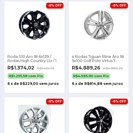
-
6
%
OFF
-
0
%
OFF
Roda S10 Aro 18 6x139 /
4 Rodas Tiguan Rline Aro 18
Rodas High Country Ltz / 1
5x100 Golf Polo Virtus T-
Unidade
cross
R$1.374,02
R$4.889,26
R$1.461,73
R$4.889,26
R$1.291,58
com
Pix
R$4.595,90
com
Pix
6
x
de
R$229,00
sem juros
6
x
de
R$814,88
sem juros
-
6
%
OFF
-
0
%
OFF