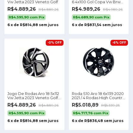
Vw Jetta 2023 Veneto Golf
6 4x100 Gol Copa Vw Brw
1680 Cor Prata
R$4.889,26
R$4.989,26
R$4.889,26
R$4.989,26
R$4.595,90
com
Pix
R$4.689,90
com
Pix
6
x
de
R$814,88
sem juros
6
x
de
R$831,54
sem juros
-
0
%
OFF
-
6
%
OFF
Jogo De Rodas Aro 18 5x112
Roda S10 Aro 18 6x139 2020
Vw Jetta 2023 Veneto Golf
2021 / 4 Rodas High Country
Cor Preto Diamantado
Ltz
R$4.889,26
R$5.018,89
R$4.889,26
R$5.339,25
R$4.595,90
com
Pix
R$4.717,76
com
Pix
6
x
de
R$814,88
sem juros
6
x
de
R$836,48
sem juros