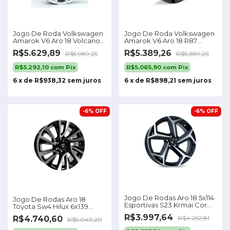
Jogo De Roda Volkswagen
Jogo De Roda Volkswagen
Amarok V6 Aro 18 Volcano
Amarok V6 Aro 18 R87
Cor Prata Especial
Black Piano Cor Black
R$5.629,89
R$5.389,26
R$5.989,25
R$5.389,26
Piano 5x120
R$5.292,10
com
Pix
R$5.065,90
com
Pix
6
x
de
R$938,32
sem juros
6
x
de
R$898,21
sem juros
-
6
%
OFF
-
6
%
OFF
Jogo De Rodas Aro 18 5x114
Jogo De Rodas Aro 18
Esportivas S23 Krmai Cor
Toyota Sw4 Hilux 6x139
Preta Diamantada
Krmai S32 Cor Preto
R$3.997,64
R$4.740,60
R$4.252,81
R$5.043,20
Diamantado 6x139