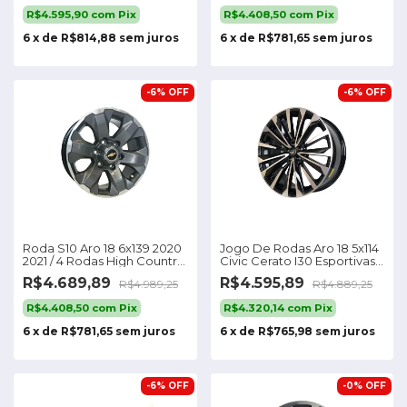
R$4.595,90
com
Pix
R$4.408,50
com
Pix
6
x
de
R$814,88
sem juros
6
x
de
R$781,65
sem juros
-
6
%
OFF
-
6
%
OFF
Roda S10 Aro 18 6x139 2020
Jogo De Rodas Aro 18 5x114
2021 / 4 Rodas High Country
Civic Cerato I30 Esportivas
Ltz Cor Grafite Diamante
S49
R$4.689,89
R$4.595,89
R$4.989,25
R$4.889,25
R$4.408,50
com
Pix
R$4.320,14
com
Pix
6
x
de
R$781,65
sem juros
6
x
de
R$765,98
sem juros
-
6
%
OFF
-
0
%
OFF