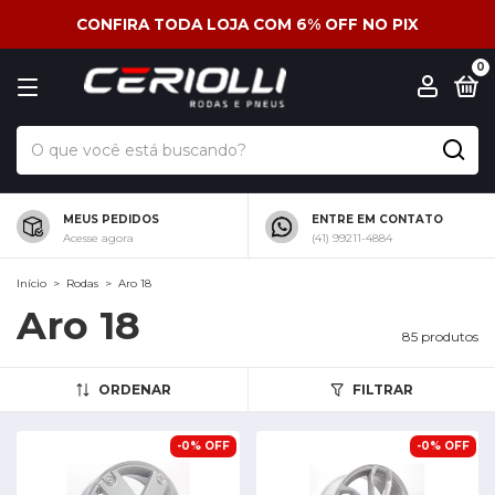
CONFIRA TODA LOJA COM 6% OFF NO PIX
0
MEUS PEDIDOS
ENTRE EM CONTATO
Acesse agora
(41) 99211-4884
Início
>
Rodas
>
Aro 18
Aro 18
85 produtos
ORDENAR
FILTRAR
-
0
%
OFF
-
0
%
OFF