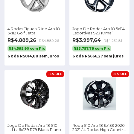
4 Rodas Tiguan Rline Aro 18
Jogo De Rodas Aro 18 5x114
5x112 Golf Jetta
Esportivas S23 Krmai
R$4.889,26
R$3.997,64
R$4.889,26
R$4.252,81
R$4.595,90
com
Pix
R$3.757,78
com
Pix
6
x
de
R$814,88
sem juros
6
x
de
R$666,27
sem juros
-
6
%
OFF
-
6
%
OFF
Jogo De Rodas Aro 18 S10
Roda S10 Aro 18 6x139 2020
Lt Ltz 6x139 R79 Black Piano
2021 / 4 Rodas High Country
Ltz Cor Preta Diamante