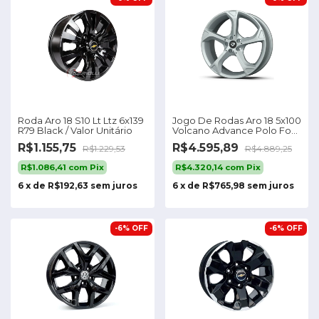
Roda Aro 18 S10 Lt Ltz 6x139
Jogo De Rodas Aro 18 5x100
R79 Black / Valor Unitário
Volcano Advance Polo Fox
Golf
R$1.155,75
R$4.595,89
R$1.229,53
R$4.889,25
R$1.086,41
com
Pix
R$4.320,14
com
Pix
6
x
de
R$192,63
sem juros
6
x
de
R$765,98
sem juros
-
6
%
OFF
-
6
%
OFF