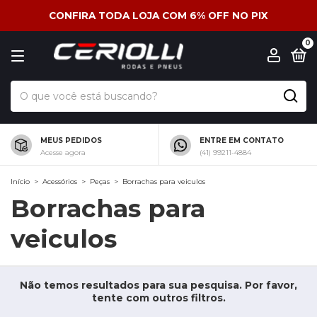
CONFIRA TODA LOJA COM 6% OFF NO PIX
0
MEUS PEDIDOS
ENTRE EM CONTATO
Acesse agora
(41) 99211-4884
Início
>
Acessórios
>
Peças
>
Borrachas para veiculos
Borrachas para
veiculos
Não temos resultados para sua pesquisa. Por favor,
tente com outros filtros.