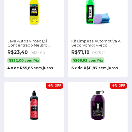
Lava Autos Vintex 1,5l
Kit Limpeza Automotiva A
Concentrado Neutro
Seco Vonixx V-eco
Shampoo Automotivo
Concentrado 1.5l
R$23,40
R$71,19
R$24,90
R$75,74
R$22,00
com
Pix
R$66,92
com
Pix
4
x
de
R$5,85
sem juros
6
x
de
R$11,87
sem juros
-
6
%
OFF
-
6
%
OFF