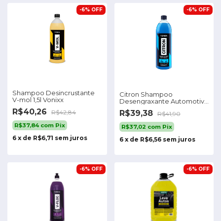
-
6
%
OFF
-
6
%
OFF
Shampoo Desincrustante
Citron Shampoo
V-mol 1,5l Vonixx
Desengraxante Automotivo
1,5l Vonixx
R$40,26
R$39,38
R$42,84
R$41,90
R$37,84
com
Pix
R$37,02
com
Pix
6
x
de
R$6,71
sem juros
6
x
de
R$6,56
sem juros
-
6
%
OFF
-
6
%
OFF