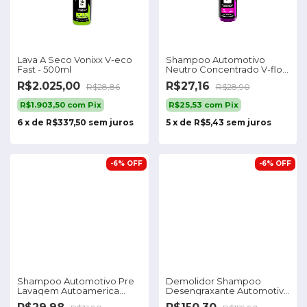
Lava A Seco Vonixx V-eco
Shampoo Automotivo
Fast - 500ml
Neutro Concentrado V-floc
500ml Vonixx
R$2.025,00
R$27,16
R$28,86
R$28,90
R$1.903,50
com
Pix
R$25,53
com
Pix
6
x
de
R$337,50
sem juros
5
x
de
R$5,43
sem juros
-
6
%
OFF
-
6
%
OFF
Shampoo Automotivo Pre
Demolidor Shampoo
Lavagem Autoamerica
Desengraxante Automotivo
Prewash 1,5l
5l Cadillac