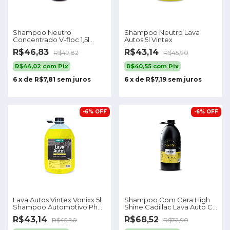
Shampoo Neutro
Shampoo Neutro Lava
Concentrado V-floc 1,5l
Autos 5l Vintex
Vonixx
R$46,83
R$43,14
R$49,82
R$45,90
R$44,02
com
Pix
R$40,55
com
Pix
6
x
de
R$7,81
sem juros
6
x
de
R$7,19
sem juros
-
6
%
OFF
-
6
%
OFF
Lava Autos Vintex Vonixx 5l
Shampoo Com Cera High
Shampoo Automotivo Ph
Shine Cadillac Lava Auto C/
Neutro
Cera 3l
R$43,14
R$68,52
R$45,90
R$72,90