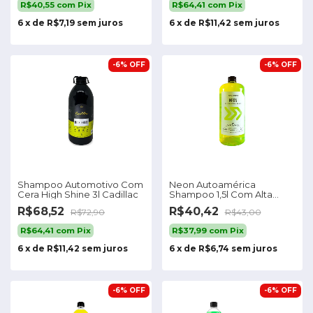
R$40,55
com
Pix
R$64,41
com
Pix
6
x
de
R$7,19
sem juros
6
x
de
R$11,42
sem juros
-
6
%
OFF
-
6
%
OFF
Shampoo Automotivo Com
Neon Autoamérica
Cera High Shine 3l Cadillac
Shampoo 1,5l Com Alta
Diluição 1:400
R$68,52
R$40,42
R$72,90
R$43,00
R$64,41
com
Pix
R$37,99
com
Pix
6
x
de
R$11,42
sem juros
6
x
de
R$6,74
sem juros
-
6
%
OFF
-
6
%
OFF