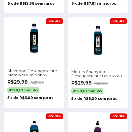
6
x
de
R$12,36
sem juros
6
x
de
R$7,81
sem juros
-
6
%
OFF
-
6
%
OFF
Shampoo Desengraxante
Moto-v Shampoo
Moto-v 500ml Vonixx
Desengraxante Lava Motos
Vonixx 500ml
R$29,98
R$29,98
R$31,90
R$31,90
R$28,18
com
Pix
R$28,18
com
Pix
5
x
de
R$6,00
sem juros
5
x
de
R$6,00
sem juros
-
6
%
OFF
-
6
%
OFF