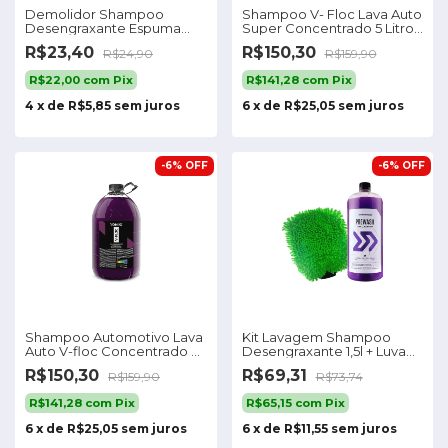
Demolidor Shampoo
Shampoo V- Floc Lava Auto
Desengraxante Espuma
Super Concentrado 5 Litros
Densa 500ml Cadillac
Vonixx
R$23,40
R$150,30
R$24,90
R$159,90
R$22,00
com
Pix
R$141,28
com
Pix
4
x
de
R$5,85
sem juros
6
x
de
R$25,05
sem juros
-
6
%
OFF
-
6
%
OFF
Shampoo Automotivo Lava
Kit Lavagem Shampoo
Auto V-floc Concentrado 5l
Desengraxante 1,5l + Luva
Vonixx
De Microfibra
R$150,30
R$69,31
R$159,90
R$73,74
R$141,28
com
Pix
R$65,15
com
Pix
6
x
de
R$25,05
sem juros
6
x
de
R$11,55
sem juros