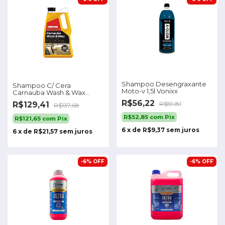
Shampoo Desengraxante
Shampoo C/ Cera
Moto-v 1,5l Vonixx
Carnauba Wash & Wax
California Mothers 1,82l
R$56,22
R$129,41
R$59,81
R$137,68
R$52,85
com
Pix
R$121,65
com
Pix
6
x
de
R$9,37
sem juros
6
x
de
R$21,57
sem juros
-
6
%
OFF
-
6
%
OFF