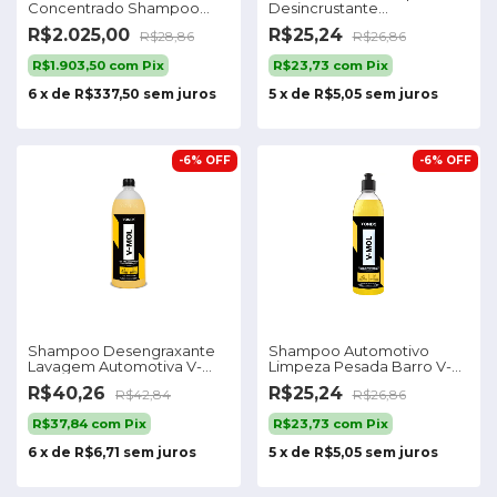
Concentrado Shampoo
Desincrustante
Automotivo Zacs 500ml
Concentrado Auto Vonixx
R$2.025,00
R$25,24
R$28,86
R$26,86
R$1.903,50
com
Pix
R$23,73
com
Pix
6
x
de
R$337,50
sem juros
5
x
de
R$5,05
sem juros
-
6
%
OFF
-
6
%
OFF
Shampoo Desengraxante
Shampoo Automotivo
Lavagem Automotiva V-
Limpeza Pesada Barro V-
mol Vonixx 1,5l
mol 500ml Vonixx
R$40,26
R$25,24
R$42,84
R$26,86
R$37,84
com
Pix
R$23,73
com
Pix
6
x
de
R$6,71
sem juros
5
x
de
R$5,05
sem juros