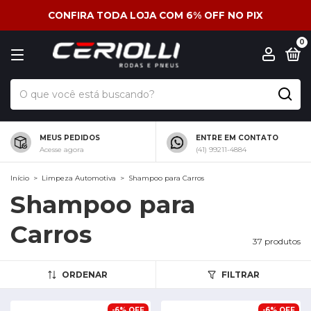
CONFIRA TODA LOJA COM 6% OFF NO PIX
0
MEUS PEDIDOS
ENTRE EM CONTATO
Acesse agora
(41) 99211-4884
Início
>
Limpeza Automotiva
>
Shampoo para Carros
Shampoo para
Carros
37 produtos
ORDENAR
FILTRAR
-
6
%
OFF
-
6
%
OFF