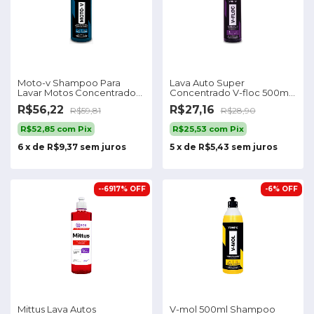
Moto-v Shampoo Para
Lava Auto Super
Lavar Motos Concentrado
Concentrado V-floc 500ml
Vonixx 1,5l
Vonixx Shampoo
R$56,22
R$27,16
R$59,81
R$28,90
R$52,85
com
Pix
R$25,53
com
Pix
6
x
de
R$9,37
sem juros
5
x
de
R$5,43
sem juros
-
-6917
%
OFF
-
6
%
OFF
Mittus Lava Autos
V-mol 500ml Shampoo