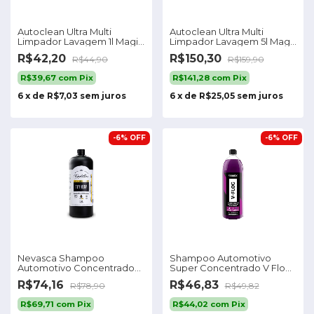
Autoclean Ultra Multi
Autoclean Ultra Multi
Limpador Lavagem 1l Magil
Limpador Lavagem 5l Magil
Clean
Clean
R$42,20
R$150,30
R$44,90
R$159,90
R$39,67
com
Pix
R$141,28
com
Pix
6
x
de
R$7,03
sem juros
6
x
de
R$25,05
sem juros
-
6
%
OFF
-
6
%
OFF
Nevasca Shampoo
Shampoo Automotivo
Automotivo Concentrado
Super Concentrado V Floc
1,5l Cadillac
Vonixx 1,5 L
R$74,16
R$46,83
R$78,90
R$49,82
R$69,71
com
Pix
R$44,02
com
Pix