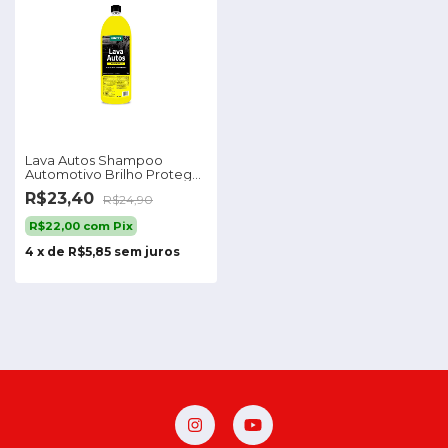
Lava Autos Shampoo
Automotivo Brilho Protege
1,5l Vonixx
R$23,40
R$24,90
R$22,00
com
Pix
4
x
de
R$5,85
sem juros