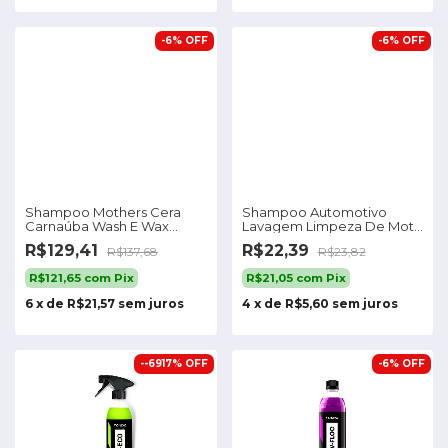
-
6
%
OFF
-
6
%
OFF
Shampoo Mothers Cera
Shampoo Automotivo
Carnaúba Wash E Wax
Lavagem Limpeza De Moto
California Gold 1,8
Flow Razux 240ml
R$129,41
R$22,39
R$137,68
R$23,82
R$121,65
com
Pix
R$21,05
com
Pix
6
x
de
R$21,57
sem juros
4
x
de
R$5,60
sem juros
-
-6917
%
OFF
-
6
%
OFF