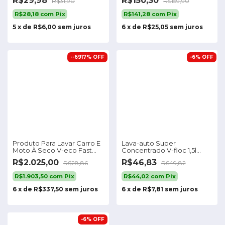
R$29,98
R$150,30
R$31,90
R$159,90
R$28,18
com
Pix
R$141,28
com
Pix
5
x
de
R$6,00
sem juros
6
x
de
R$25,05
sem juros
-
-6917
%
OFF
-
6
%
OFF
Produto Para Lavar Carro E
Lava-auto Super
Moto À Seco V-eco Fast
Concentrado V-floc 1,5l
Vonixx
Vonixx
R$2.025,00
R$46,83
R$28,86
R$49,82
R$1.903,50
com
Pix
R$44,02
com
Pix
6
x
de
R$337,50
sem juros
6
x
de
R$7,81
sem juros
-
6
%
OFF